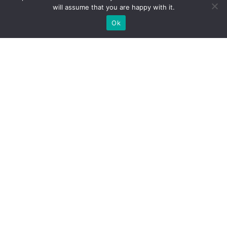
will assume that you are happy with it.
Ok
Il 20 settembre 2023
ha aperto i battenti
“Domestic Paradise”, la
nuova mostra di Xavi
Muñoz alla Galleria
Guntrian di Barcellona
[…] conoscere i brillantini su una checca non significa abbagliare,
ma scardinare le fondamenta di questa cultura assassina. Erbacce