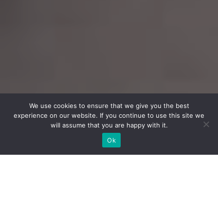
We use cookies to ensure that we give you the best
experience on our website. If you continue to use this site we
will assume that you are happy with it.
Ok
In occasione del Madrid Design Festival
2022, un’esposizione raccoglie più di
settanta pezzi di design contemporaneo al
Centro Cultural Fernán Gómez dal 15
febbraio al 13 marzo