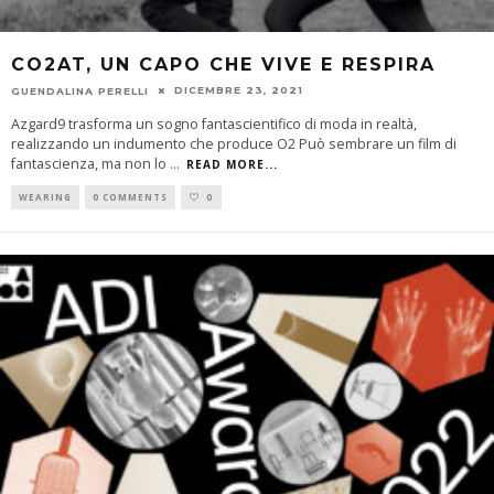
CO2AT, UN CAPO CHE VIVE E RESPIRA
DICEMBRE 23, 2021
GUENDALINA PERELLI
Azgard9 trasforma un sogno fantascientifico di moda in realtà,
realizzando un indumento che produce O2 Può sembrare un film di
fantascienza, ma non lo
...
READ MORE...
WEARING
0 COMMENTS
0