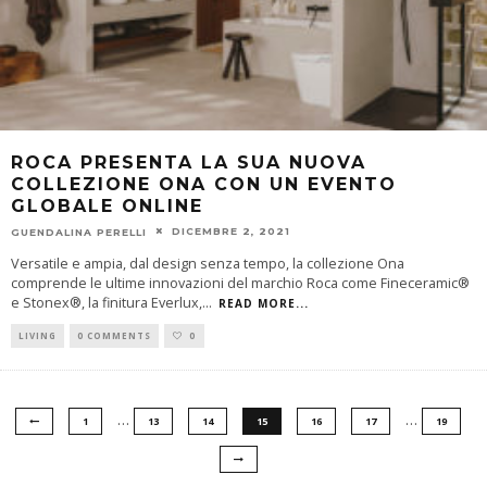
ROCA PRESENTA LA SUA NUOVA
COLLEZIONE ONA CON UN EVENTO
GLOBALE ONLINE
DICEMBRE 2, 2021
GUENDALINA PERELLI
Versatile e ampia, dal design senza tempo, la collezione Ona
comprende le ultime innovazioni del marchio Roca come Fineceramic®
e Stonex®, la finitura Everlux,
...
READ MORE...
LIVING
0 COMMENTS
0
…
…
1
13
14
15
16
17
19