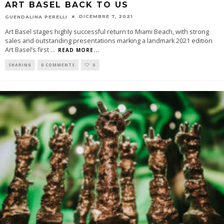
ART BASEL BACK TO US
DICEMBRE 7, 2021
GUENDALINA PERELLI
Art Basel stages highly successful return to Miami Beach, with strong
sales and outstanding presentations marking a landmark 2021 edition
Art Basel’s first
...
READ MORE...
SHARING
0 COMMENTS
0